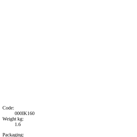
Code:
000IK160
Weight kg:
1.6
Packaging: