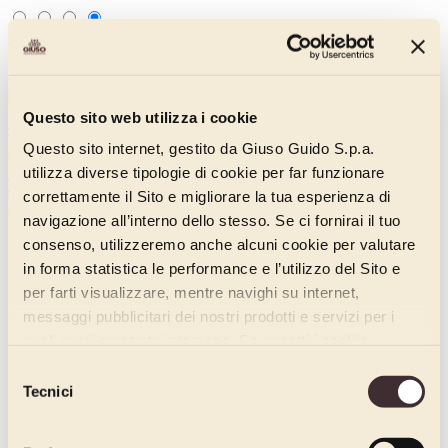
Gruppo Casa Optima
EN
IT
EN
Gruppo Casa Optima
Wo we are
Questo sito web utilizza i cookie
Company
Ambassador
Questo sito internet, gestito da Giuso Guido S.p.a.
Products
utilizza diverse tipologie di cookie per far funzionare
Traditional pastry
Contemporary pastry
Gelato
correttamente il Sito e migliorare la tua esperienza di
Training offer
Catalogues
Contacts
navigazione all’interno dello stesso. Se ci fornirai il tuo
consenso, utilizzeremo anche alcuni cookie per valutare
in forma statistica le performance e l’utilizzo del Sito e
per farti visualizzare, mentre navighi su internet,
messaggi pubblicitari dei nostri prodotti e servizi per i
quali avrai mostrato interesse. Se accetti i cookie,
dichiari di avere più di 16 anni.
Selezione
Tecnici
del
consenso