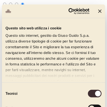
Gruppo Casa Optima
EN
IT
EN
Gruppo Casa Optima
Wo we are
Questo sito web utilizza i cookie
Company
Ambassador
Questo sito internet, gestito da Giuso Guido S.p.a.
Products
utilizza diverse tipologie di cookie per far funzionare
Traditional pastry
Contemporary pastry
Gelato
correttamente il Sito e migliorare la tua esperienza di
Training offer
Catalogues
Contacts
navigazione all’interno dello stesso. Se ci fornirai il tuo
consenso, utilizzeremo anche alcuni cookie per valutare
in forma statistica le performance e l’utilizzo del Sito e
per farti visualizzare, mentre navighi su internet,
messaggi pubblicitari dei nostri prodotti e servizi per i
quali avrai mostrato interesse. Se accetti i cookie,
dichiari di avere più di 16 anni.
Selezione
Tecnici
del
consenso