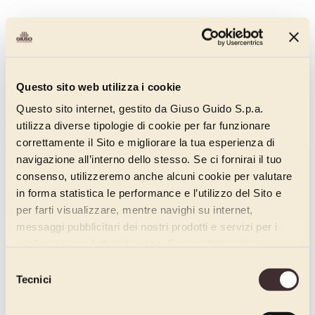
Questo sito web utilizza i cookie
Clementine
Questo sito internet, gestito da Giuso Guido S.p.a.
050AO320
utilizza diverse tipologie di cookie per far funzionare
correttamente il Sito e migliorare la tua esperienza di
Discover more
navigazione all’interno dello stesso. Se ci fornirai il tuo
consenso, utilizzeremo anche alcuni cookie per valutare
in forma statistica le performance e l’utilizzo del Sito e
per farti visualizzare, mentre navighi su internet,
messaggi pubblicitari dei nostri prodotti e servizi per i
quali avrai mostrato interesse. Se accetti i cookie,
dichiari di avere più di 16 anni.
Selezione
Tecnici
del
consenso