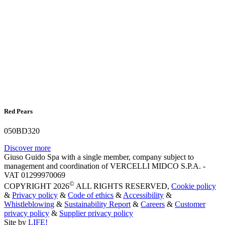
Red Pears
050BD320
Discover more
Giuso Guido Spa with a single member, company subject to
management and coordination of VERCELLI MIDCO S.P.A. -
VAT 01299970069
©
COPYRIGHT 2026
ALL RIGHTS RESERVED,
Cookie policy
&
Privacy policy
&
Code of ethics
&
Accessibility
&
Whistleblowing
&
Sustainability Report
&
Careers
&
Customer
privacy policy
&
Supplier privacy policy
Site by
LIFE!