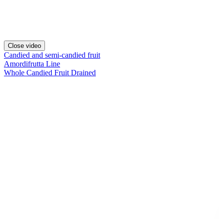
Close video
Candied and semi-candied fruit
Amordifrutta Line
Whole Candied Fruit Drained